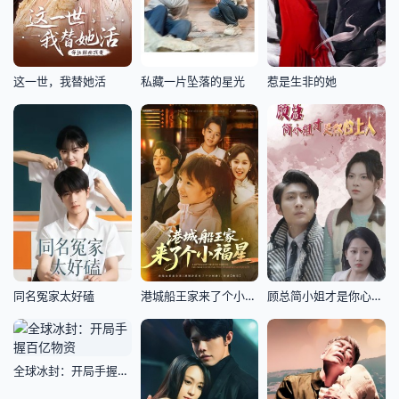
这一世，我替她活
私藏一片坠落的星光
惹是生非的她
同名冤家太好磕
港城船王家来了个小福星
顾总简小姐才是你心上人$顾总的甜蜜代驾
全球冰封：开局手握百亿物资