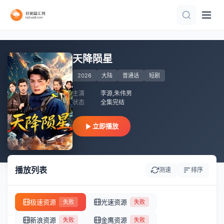
正片
全100集
全89集
全24集
已完结
全80集
正片
第40集完结
第46集完结
完结
天降陨星
2026
大陆
普通话
短剧
主演
李源,朱伟男
状态
全集完结
立即播放
播放列表
测速
排序
极速资源
光速资源
失败
失败
新浪资源
金鹰资源
失败
失败