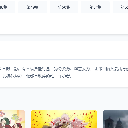
48集
第49集
第50集
第51集
第5
昔日的平静。有人借异能行恶，掠夺资源、肆意妄为，让都市陷入混乱与
，以初心为刃，做都市秩序的唯一守护者。