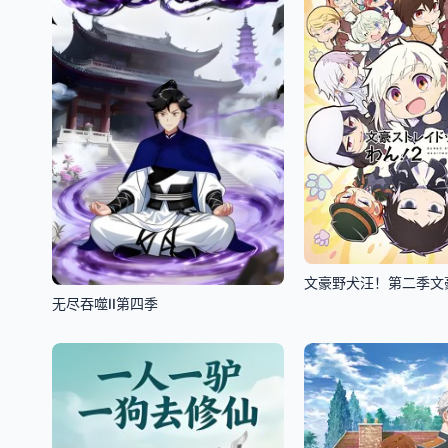
文豪野犬汪！第二季文
无尽吞噬II第四季