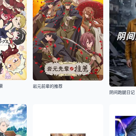
豪
岩元前辈的推荐
阴间跑腿日记