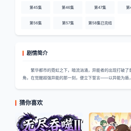
第45集
第46集
第47集
第
第56集
第57集
第58集已完结
剧情简介
繁华都市的霓虹之下，暗流汹涌，异能者的出现打破了
角，在觉醒超强异能的那一刻，便立下誓言——以异能为盾
猜你喜欢