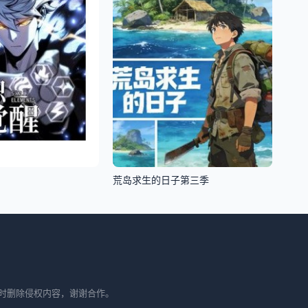
荒岛求生的日子第三季
时删除侵权内容，谢谢合作。