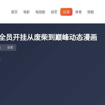
首页
电影
电视剧
综艺
动漫
体育
短剧
全员开挂从废柴到巅峰动态漫画
话
动漫
结