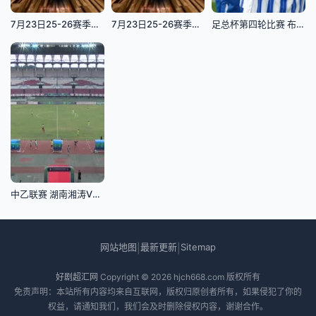
7月23日25-26赛季浙BA 缙云85VS57云和
7月23日25-26赛季全国女子篮球锦标赛 陕西榆林天泽66VS74合肥文旅
足总杯第四轮比赛 布莱顿VS切尔西 20250209
中乙联赛 湖南湘涛VS海口名城尚南堂 20240713
网站地图
最新更新
Sitemap
|
|
好剧超汇网
Copyright © 2026
hjch668.com
版权所有
免责声明：本站所有内容均来自互联网，版权归原创者所有，如果侵犯了你的
权益，请通知我们，我们会及时删除侵权内容，谢谢合作。