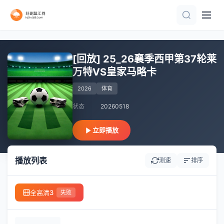
更新国语
HD
HD
更新至HD
HD
HD
正片
正片
HD
HD
[回放] 25_26襄季西甲第37轮莱
万特VS皇家马略卡
2026
体育
状态
20260518
立即播放
播放列表
测速
排序
全高清3
失败