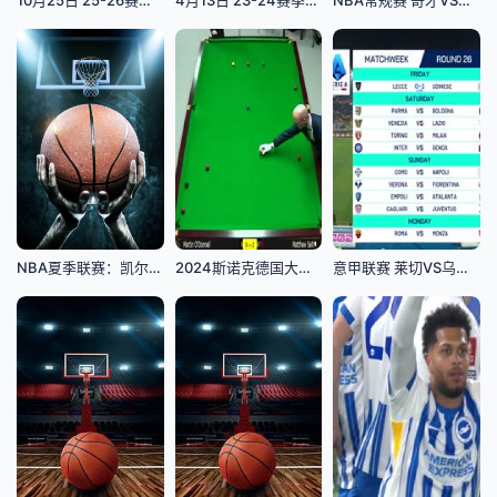
NBA夏季联赛：凯尔特人VS魔术20260719
2024斯诺克德国大师赛资格赛马丁·奥唐奈0-5马修·塞尔特20240129
意甲联赛 莱切VS乌迪内斯 20250222