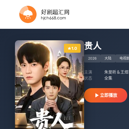
已完结
全集
更新第11集
全集
第12集
第222集完结
第08集
第2集
全集
第1集
贵人
1.0
2026
大陆
电视
主演
朱旻昕＆王煜
状态
全集
立即播放