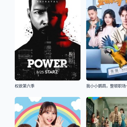
权欲第六季
我小小鹦鹉，整顿职场