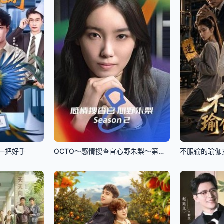
一把好手
OCTO～感情搜查官心野朱梨～第二季
不服输的瑜伽