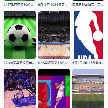
24赛季西甲第30轮：加的斯vs格拉纳
6月19日 2024德国欧洲杯小组赛 土耳其VS格鲁吉亚
国际足球友谊赛：荷兰VS阿尔及利亚20260604
23-24赛季英超第16轮：托特纳姆热刺vs纽卡斯尔联
CBA常规赛第32轮 山西汾酒VS九台农商银行 20240119(刘圳展)
6月9日 25-26赛季NBA总决赛 马刺VS尼克斯