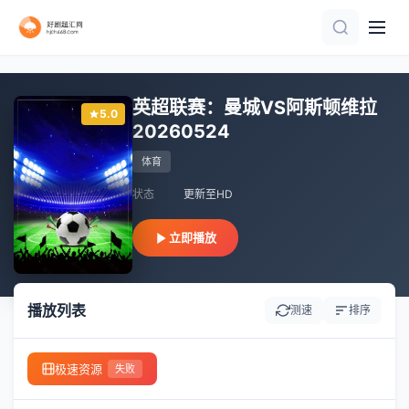
正片
更新HD
更新至HD
正片
HD
HD
HD
HD
HD
HD
英超联赛：曼城VS阿斯顿维拉
5.0
20260524
体育
状态
更新至HD
立即播放
播放列表
测速
排序
极速资源
失败