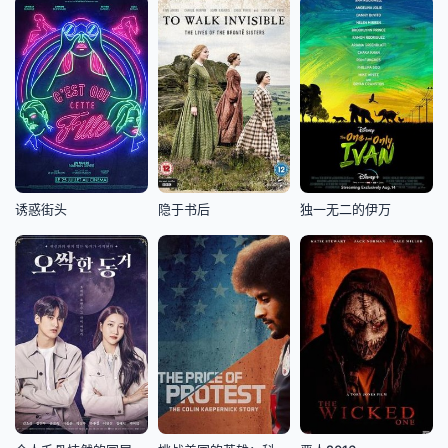
诱惑街头
隐于书后
独一无二的伊万