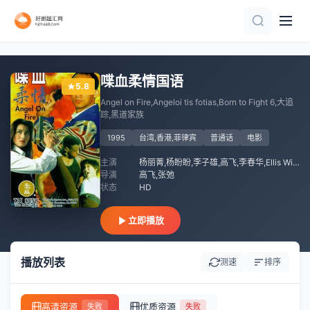
正片
HD中字
HD中字
正片
HD
HD中字
HD中字
HD中字
喋血柔情国语
5.8
Angel on Fire,Angeloi tis fotias,Born to Fight 6,大追
踪,黑道家族
1995
台湾,香港,菲律宾
普通话
电影
主演
杨丽菁,杨盼盼,李子雄,高飞,李春华,Ellis Winston
导演
高飞,张弛
状态
HD
立即播放
播放列表
测速
排序
高清资源
优质资源
失败
失败