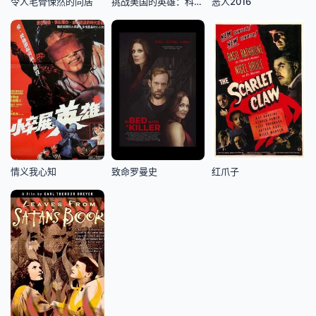
令人毛骨悚然的同居
挑战美国的英雄：科林·卡佩尼克的故事
恶人2016
情义我心知
致命罗曼史
红爪子