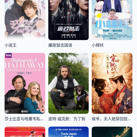
小说王
廉政狙击国语
小棉袄
莎士比亚与哈撒韦私人调查员第二季
皮特·威克斯：为了狗
侯爷，夫人她穿回现代了