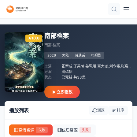
已完结
更新至第27集
已完结
第10集完结
第5集完结
全集
已完结
第10集完结
第4集完结
全集
南部档案
10.0
南部·档案
2026
大陆
普通话
电视剧
主演
张新成,丁禹兮,姜珮瑶,富大龙,刘令姿,张宸逍,李欢,姜卓君,徐正溪,韩栋,季肖冰,徐振轩,程相,应灏铭,曲高位,寇振海,佟晨洁,屠显智
导演
周靖韬
状态
已完结 共33集
立即播放
播放列表
测速
排序
高清资源
优质资源
失败
失败