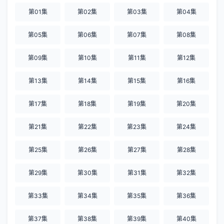
第01集
第02集
第03集
第04集
第05集
第06集
第07集
第08集
第09集
第10集
第11集
第12集
第13集
第14集
第15集
第16集
第17集
第18集
第19集
第20集
第21集
第22集
第23集
第24集
第25集
第26集
第27集
第28集
第29集
第30集
第31集
第32集
第33集
第34集
第35集
第36集
第37集
第38集
第39集
第40集