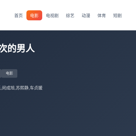
首页
电影
电视剧
综艺
动漫
体育
短剧
次的男人
电影
,闵成旭,苏熙静,车贞媛