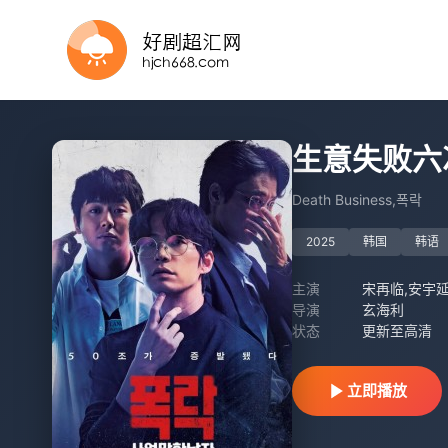
HD
已完结
HD中字
HD中字
HD国语
正片
更新至高清
正片
生意失败六
Death Business,폭락
2025
韩国
韩语
主演
宋再临,安宇延
导演
玄海利
状态
更新至高清
立即播放