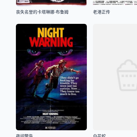
丧失名誉的卡塔琳娜·布鲁姆
老港正传
夜间警告
白花蛇