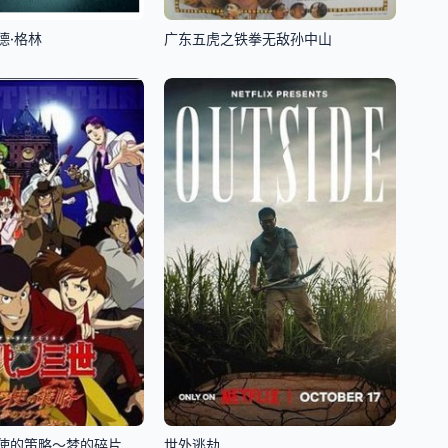
德·格林
广东五虎之铁拳无敌孙中山
鲁邦三世：天使的策略～梦的碎片是杀人的香味～
世外逃劫