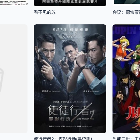
看不见的苏
会议：德雷蒙
使徒行者2：谍影行动(粤语版)