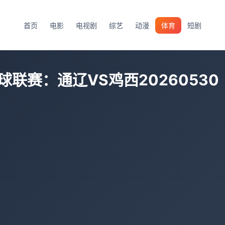
首页
电影
电视剧
综艺
动漫
体育
短剧
联赛：通辽VS鸡西20260530