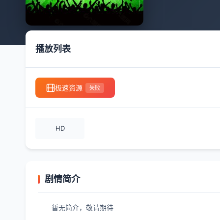
播放列表
极速资源
失败
HD
剧情简介
暂无简介，敬请期待