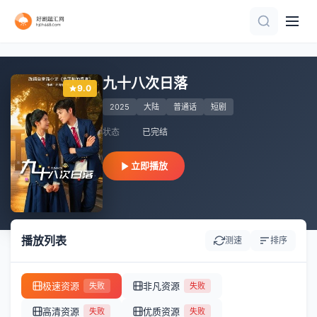
全集完结
正片
更新全集
全集完结
更新全集
第61-70集完结
完结
完结
全集
全集完结
九十八次日落
9.0
2025
大陆
普通话
短剧
状态
已完结
立即播放
播放列表
测速
排序
极速资源
非凡资源
失败
失败
高清资源
优质资源
失败
失败