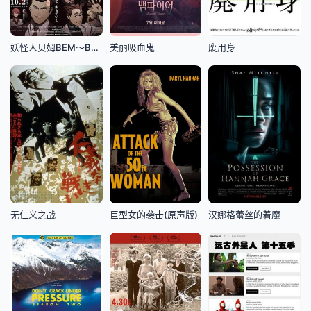
妖怪人贝姆BEM～BECOMEHUMAN～
美丽吸血鬼
废用身
无仁义之战
巨型女的袭击(原声版)
汉娜格蕾丝的着魔