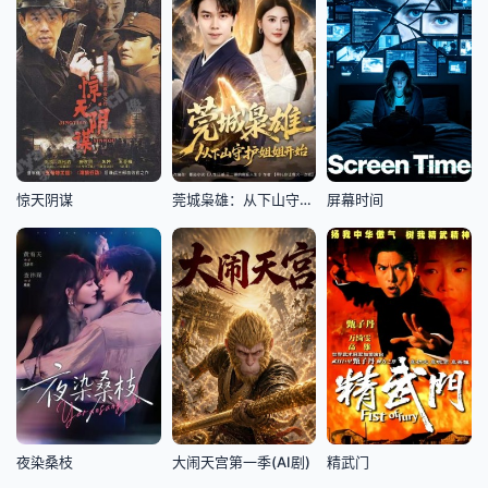
惊天阴谋
莞城枭雄：从下山守护姐姐开始
屏幕时间
夜染桑枝
大闹天宫第一季(AI剧)
精武门