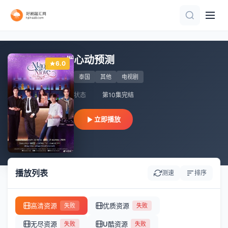
已完结
全集
第9集完结
全集
第18集完结
第30集完结
第24集完结
全集
第40集
已完结 共9集
心动预测
6.0
泰国
其他
电视剧
状态
第10集完结
立即播放
播放列表
测速
排序
高清资源
优质资源
失败
失败
无尽资源
U酷资源
失败
失败