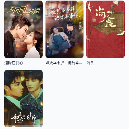
迫降在我心
姐凭本事胖，他凭本事追
尚食