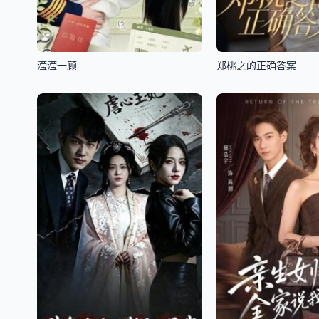
滢滢一顾
郑桃之的正确答案