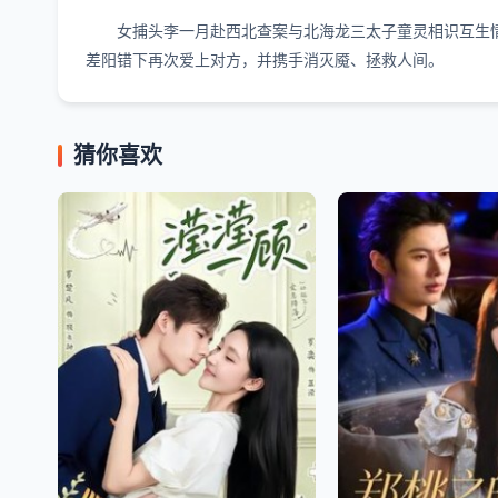
女捕头李一月赴西北查案与北海龙三太子童灵相识互生
差阳错下再次爱上对方，并携手消灭魇、拯救人间。
猜你喜欢