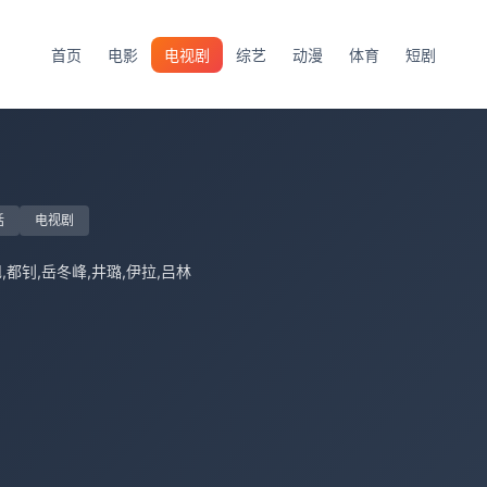
首页
电影
电视剧
综艺
动漫
体育
短剧
话
电视剧
,都钊,岳冬峰,井璐,伊拉,吕林