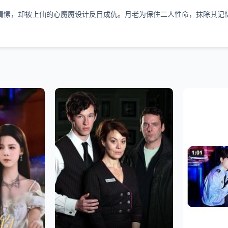
情愫，却被上仙的心魔魇设计反目成仇。月老为保住二人性命，抹除其记