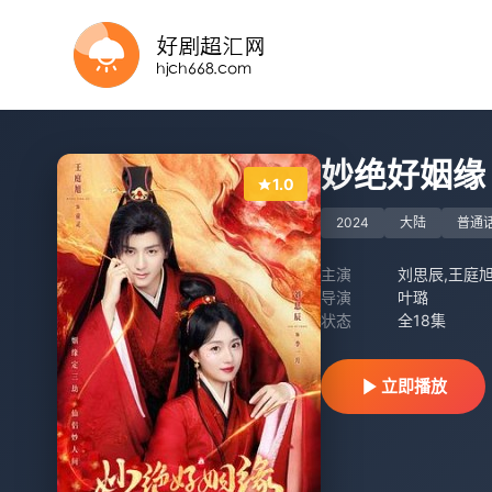
全集
全集
已完结
4集全
完结
全集
全集
全集
全集
第3集完结
妙绝好姻缘
1.0
2024
大陆
普通
主演
刘思辰,王庭旭
导演
叶璐
状态
全18集
立即播放