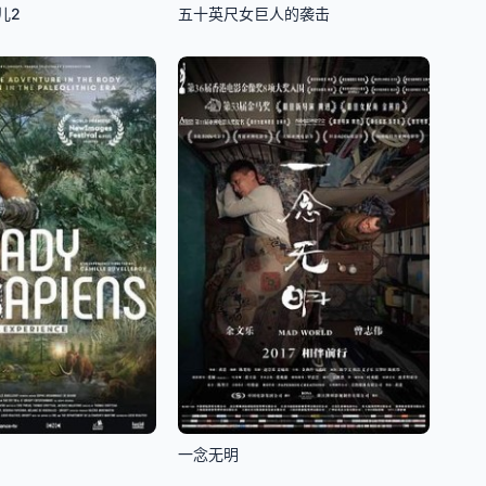
儿2
五十英尺女巨人的袭击
一念无明