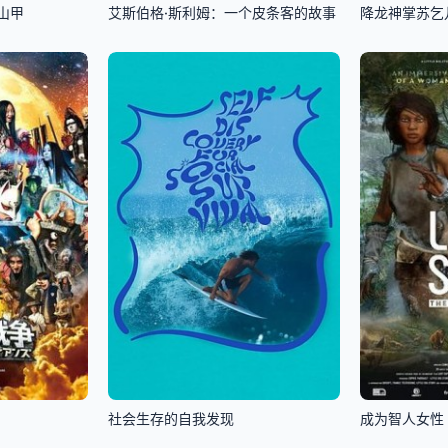
山甲
艾斯伯格·斯利姆：一个皮条客的故事
降龙神掌苏乞
社会生存的自我发现
成为智人女性