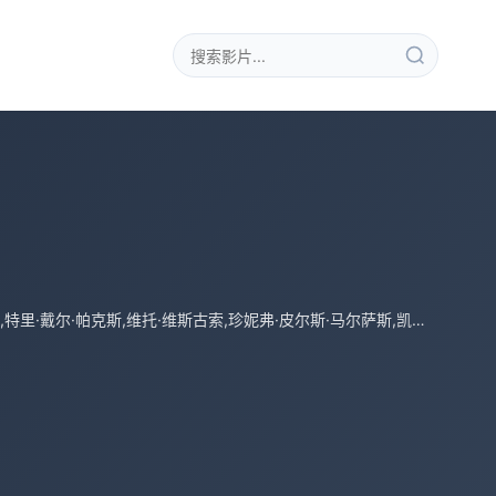
乔尔·考特尼,卡勒姆·沃西,安迪·马蒂切克,凯瑟琳·麦克纳马拉,凯姆·吉甘戴,梅森·麦克诺迪,特里·戴尔·帕克斯,维托·维斯古索,珍妮弗·皮尔斯·马尔萨斯,凯文·雷明顿,托内塔·韦弗,艾梅柏·汤森,约翰·莫洛斯基