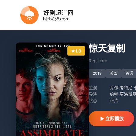
HD中字
HD
正片
正片
HD中字
正片
HD
HD中字
惊天复制
1.0
Replicate
2019
美国
英语
主演
导演
约翰·莫洛斯
状态
正片
立即播放