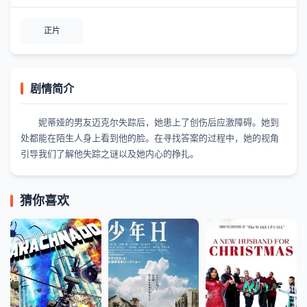
正片
剧情简介
妮蒂娅的男友迈克尔失踪后，她患上了创伤后应激障碍。她到
处都能在陌生人身上看到他的脸。在寻找答案的过程中，她的视角
引导我们了解他失踪之谜以及她内心的挣扎。
猜你喜欢