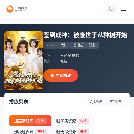
更新全集
全集完结
全集完结
全集完结
完结
更新全集
全82集
正片
全集完结
完结
签到成神：被废世子从种树开始
2026
大陆
普通话
短剧
主演
王镱深,夏晴
状态
完结
立即播放
播放列表
测速
排序
高清资源
优质资源
失败
失败
极速资源
无尽资源
失败
失败