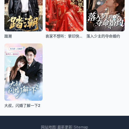
踏潮
哀家不想听：掌印快跟上.
落入少主的夺命婚约
大叔，闪婚了解一下2
网站地图
最新更新
Sitemap
|
|