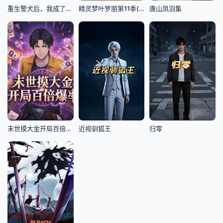
重生警犬后，我成了名侦探？
精灵梦叶罗丽第11季(下)
唐山凤羽集
末世摸大金开局百倍爆率
近视驯狐王
归零