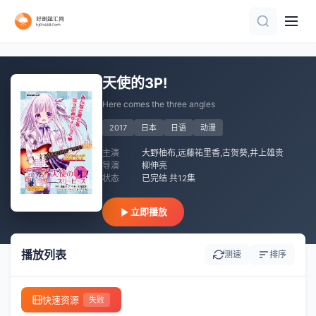
第16集
第12集完结
第11集完结
第9集
更新至08集
全7集
第3集
第17集
第17集
第2集
天使的3P!
Here comes the three angles
2017
日本
日语
动漫
主演
大野柚布,远藤祐里香,古贺葵,井上雄贵
导演
柳伸亮
状态
已完结 共12集
立即播放
播放列表
测速
排序
快速资源
失败