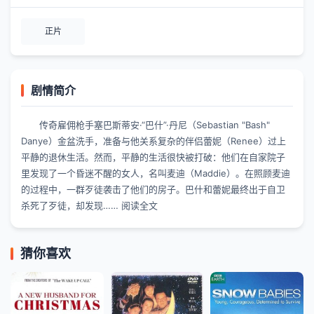
正片
剧情简介
传奇雇佣枪手塞巴斯蒂安·“巴什”·丹尼（Sebastian "Bash"
Danye）金盆洗手，准备与他关系复杂的伴侣蕾妮（Renee）过上
平静的退休生活。然而，平静的生活很快被打破：他们在自家院子
里发现了一个昏迷不醒的女人，名叫麦迪（Maddie）。在照顾麦迪
的过程中，一群歹徒袭击了他们的房子。巴什和蕾妮最终出于自卫
杀死了歹徒，却发现…… 阅读全文
猜你喜欢