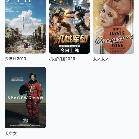
少年H 2013
机械军团2026
女人女人
太空女