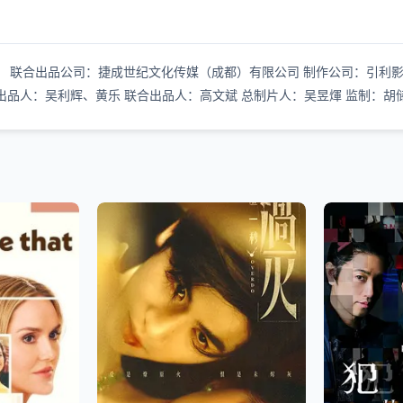
联合出品公司：捷成世纪文化传媒（成都）有限公司 制作公司：引利影业（
 出品人：吴利辉、黄乐 联合出品人：高文斌 总制片人：吴昱煇 监制：胡