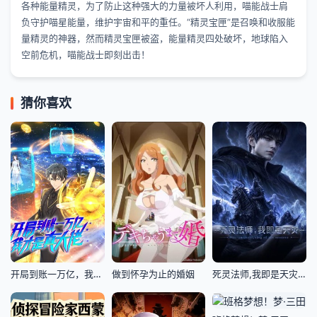
各种能量精灵，为了防止这种强大的力量被坏人利用，喵能战士肩
负守护喵星能量，维护宇宙和平的重任。“精灵宝匣”是召唤和收服能
量精灵的神器，然而精灵宝匣被盗，能量精灵四处破坏，地球陷入
空前危机，喵能战士即刻出击！
猜你喜欢
开局到账一万亿，我才是真大佬
做到怀孕为止的婚姻
死灵法师,我即是天灾(2026)