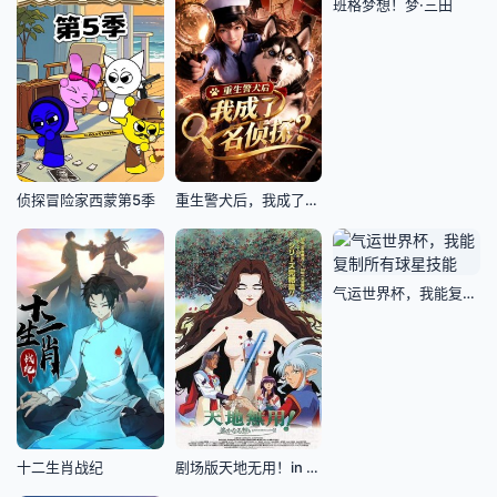
班格梦想！梦·三田
侦探冒险家西蒙第5季
重生警犬后，我成了名侦探
气运世界杯，我能复制所有球星技能
十二生肖战纪
剧场版天地无用！in LOVE2：遥远的思念