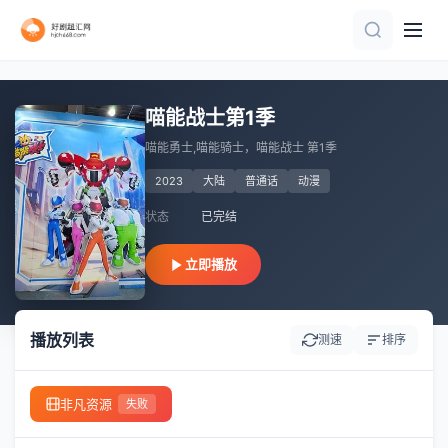
第40集已完结
完结
第281集
第14集
第10集
连载中 连载到6集
更新至第12集
HD中字
更新至08集
第26集
喵能战士第1季
喵能勇士,喵能骑士，喵能战士 第1季
2023
大陆
普通话
动漫
状态
已完结
立即播放
播放列表
测速
排序
非凡资源
失败