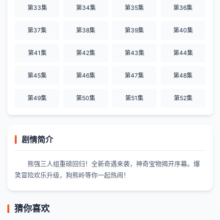
第33集
第34集
第35集
第36集
第37集
第38集
第39集
第40集
第41集
第42集
第43集
第44集
第45集
第46集
第47集
第48集
第49集
第50集
第51集
第52集
剧情简介
熊强三人组重磅回归！全新奇遇来袭，神奇宝物揭开序幕。爆
笑冒险欢乐升级，狗熊岭等你一起热闹！
猜你喜欢