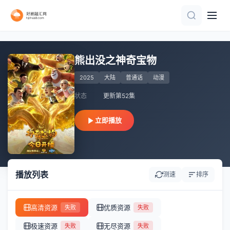
第84集完结
更新至05集
第5集
连载中 连载到13集
更新至02集
第17集完结
已完结
更新至06集
第46集已完结
全70集
熊出没之神奇宝物
2025
大陆
普通话
动漫
状态
更新第52集
立即播放
播放列表
测速
排序
高清资源
优质资源
失败
失败
极速资源
无尽资源
失败
失败