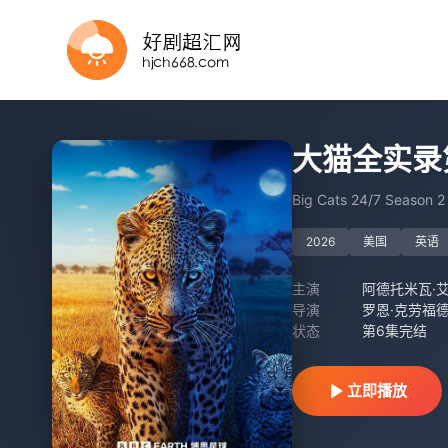
第13集完结
已完结 共24集
全集
全4集
已完结
全集
全集
第15集完结
第1集
全集
大猫全实录
Big Cats 24/7 Season 2
2026
美国
英语
主演
阿德托米瓦·
导演
罗恩·克劳福
状态
第6集完结
立即播放