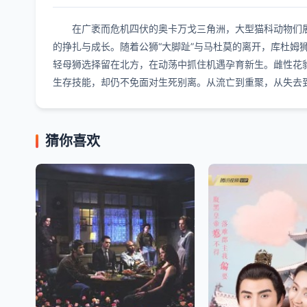
在广袤而危机四伏的奥卡万戈三角洲，大型猫科动物们
的挣扎与成长。随着公狮“大脚趾”与马杜莫的离开，库杜
轻母狮选择留在北方，在动荡中抓住机遇孕育新生。雌性花
生存技能，却仍不免面对生死别离。从流亡到重聚，从失去
猜你喜欢