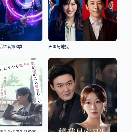
后继者第3季
天国与地狱
换座位后，发现身后的男生好像喜欢我