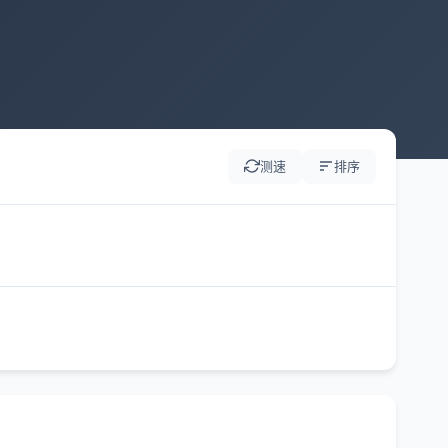
测速
排序