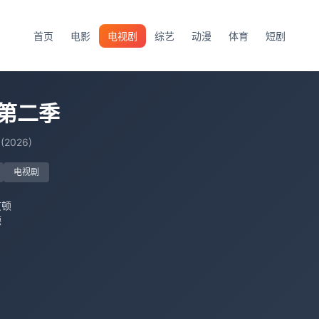
首页
电影
电视剧
综艺
动漫
体育
短剧
第二季
 (2026)
电视剧
艾顿
德