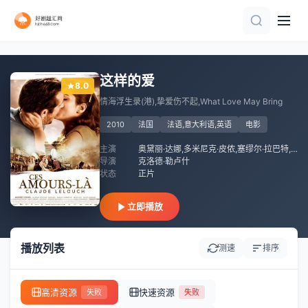
正片
HD中字
正片
正片
HD
HD中字
HD中字
这样的爱
8.0
情海浮生录(港),挚爱伤不起,What Love May Bring
2010
法国
法语,意大利语,英语
电影
主演
奥黛丽·达娜,多米尼克·皮侬,塞缪尔·拉巴特,洛朗·库宗,雅基·伊多,吉尔斯.勒梅尔,朱迪思·马格里,齐达内·苏阿内,查尔斯·登纳,阿努克·艾梅,莎乐美·勒鲁什,吉赛勒·卡扎德絮,凯瑟琳·德纳芙
导演
克洛德·勒卢什
状态
正片
立即播放
播放列表
测速
排序
高清资源
快速资源
失败
失败