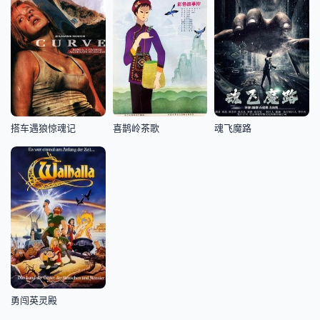
搭车遇狼惊魂记
喜鹊岭茶歌
魂飞魔路
勇闯英灵殿