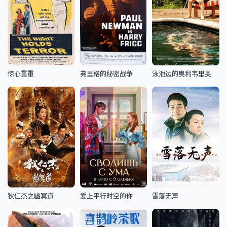
惊心重重
弗里格的秘密战争
泳池边的奥利韦里奥
狄仁杰之幽冥道
爱上平行时空的你
雪落无声