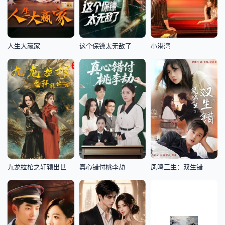
人生大赢家
这个保镖太无敌了
小港湾
九龙拉棺之轩辕出世
真心错付桃李劫
凤鸣三生：双生错