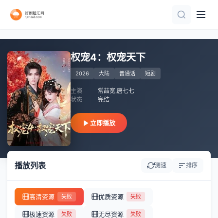
全集完结
第77集完结
更新全集
完结
更新全集
全集完结
完结
正片
全82集
完结
权宠4：权宠天下
2026
大陆
普通话
短剧
主演
常喆宽,唐七七
状态
完结
立即播放
播放列表
测速
排序
高清资源
优质资源
失败
失败
极速资源
无尽资源
失败
失败