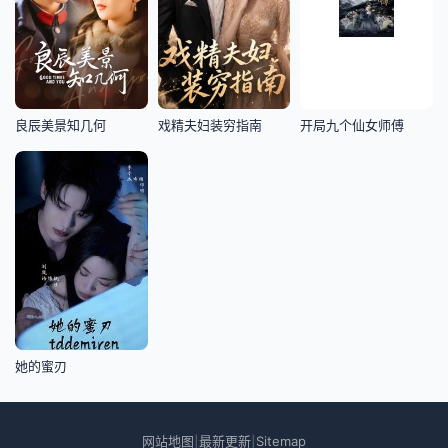
良辰美景知几何
戏精夫妇装穷指南
开局九个仙女师傅
她的蜜刃
网站地图
最新更新
Sitemap
|
|