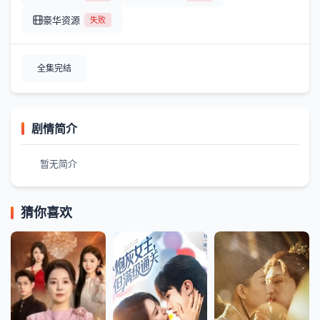
豪华资源
失败
全集完结
剧情简介
暂无简介
猜你喜欢