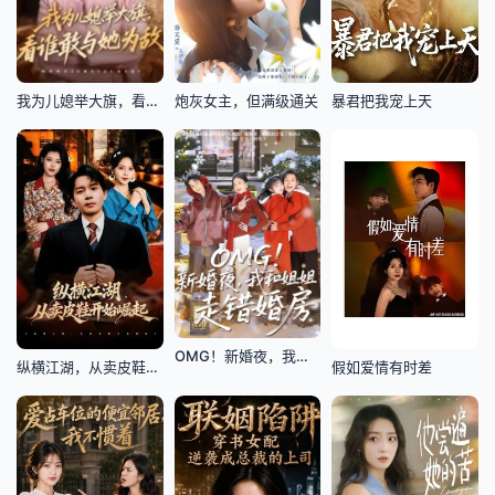
我为儿媳举大旗，看谁敢与她为敌
炮灰女主，但满级通关
暴君把我宠上天
OMG！新婚夜，我和姐姐走错婚房
纵横江湖，从卖皮鞋开始崛起
假如爱情有时差