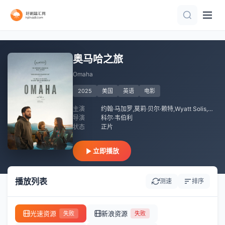
正片
正片
HD
正片
HD中字
HD中字
奥马哈之旅
Omaha
2025
美国
英语
电影
主演
约翰·马加罗,莫莉·贝尔·赖特,Wyatt Solis,塔利亚·巴尔萨姆,瑞秋·艾里格,Max Carpenter,Lisa Carswell,Janelle Fore,Ally Wright,凯特里克·科普兰,Daniel Edward Mora,Christina Cooper,Emma Keifer,Teo,Craig Gregersen
导演
科尔·韦伯利
状态
正片
立即播放
播放列表
测速
排序
光速资源
新浪资源
失败
失败