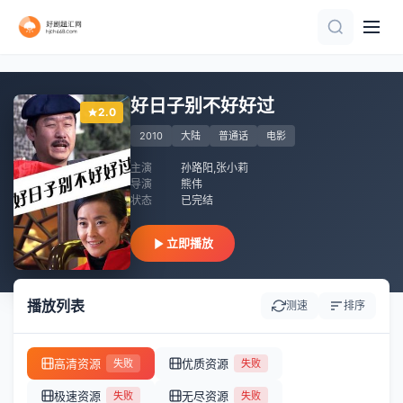
正片
正片
HD
HD中字
正片
正片
HD国语
好日子别不好好过
2.0
2010
大陆
普通话
电影
主演
孙路阳,张小莉
导演
熊伟
状态
已完结
立即播放
播放列表
测速
排序
高清资源
优质资源
失败
失败
极速资源
无尽资源
失败
失败