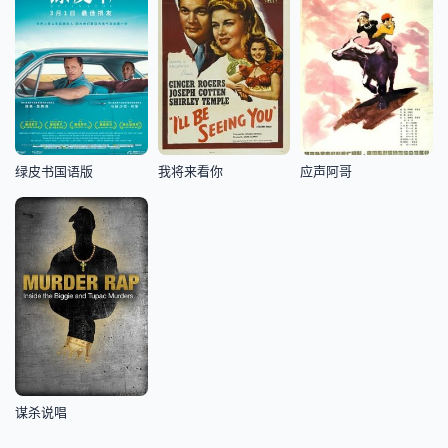
绿皮书国语版
我将来看你
应声阿哥
谋杀说唱