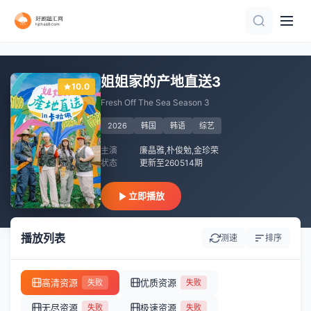
已完结 共2期
第6期
更新至02期
全4集
更新至20260715第30期
更新至02集
连载中 连载到5集
更新至20260730期
全08集
第7集
姐姐家的产地直送3
10.0
Fresh Off The Sea Season 3
2026
韩国
韩语
综艺
主演
廉晶雅,朴俊勉,金珍荣
状态
更新至260514期
立即播放
播放列表
测速
排序
高清资源
优质资源
失败
失败
无尽资源
极速资源
失败
失败