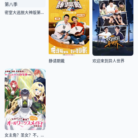
密室大逃脱大神版第八季
静请期戴
欢迎来到异人世界
女主角？圣女？不，我是杂役女仆(自豪)！