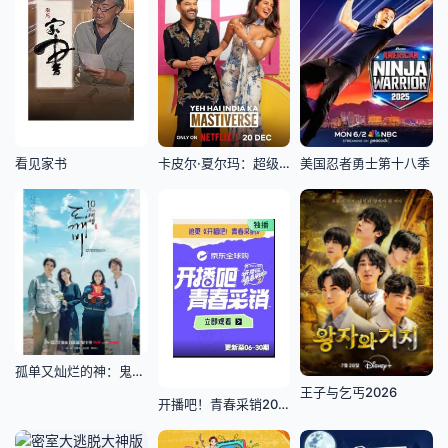
看见家书
卡皮尔·夏尔玛：超级印度喜剧秀第四季
美国忍者勇士第十八季
孤单又灿烂的神：鬼怪十周年特辑
王子与乞丐2026
开播吧！青春采销2026