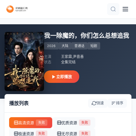
全集完结
已完结
更新全集
完结
全集完结
全集完结
全集完结
已完结
全集完结
第9集完结
我一除魔的，你们怎么总想追我
2026
大陆
普通话
短剧
主演
王家霖,尹喜善
状态
全集完结
立即播放
播放列表
测速
排序
高清资源
优质资源
失败
失败
极速资源
无尽资源
失败
失败