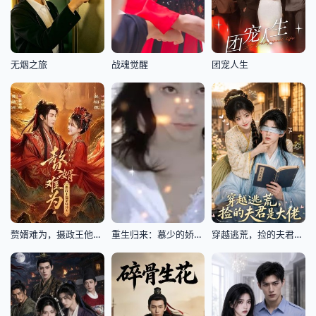
无烟之旅
战魂觉醒
团宠人生
赘婿难为，摄政王他茶味冲天
重生归来：慕少的娇妻飒又甜
穿越逃荒，捡的夫君是大佬