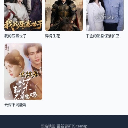
我的压寨世子
碎骨生花
千金的贴身保洁护卫
云深不闻鹿鸣
网站地图
最新更新
Sitemap
|
|