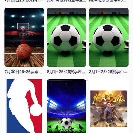
7月30日25-26赛季全国女子篮球锦标赛 合肥文旅68VS76山东赤水河酒
8月1日25-26赛季湖北省城市足球联赛 鄂州临空队VS恩施小土豆队
8月1日25-26赛季中甲联赛 延边龙鼎VS南京城市