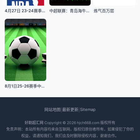
4月27日 23-24赛季NBA季后赛R1G3 雄鹿VS步行者
中超联赛：青岛海牛VS天津津门虎20260725
炼气百万层
8月1日25-26赛季中乙联赛 湖北青年星VS广东铭途
网站地图
最新更新
Sitemap
|
|
好剧超汇网
Copyright © 2026
hjch668.com
版权所有
免责声明：本站所有内容均来自互联网，版权归原创者所有，如果侵犯了你的
权益，请通知我们，我们会及时删除侵权内容，谢谢合作。