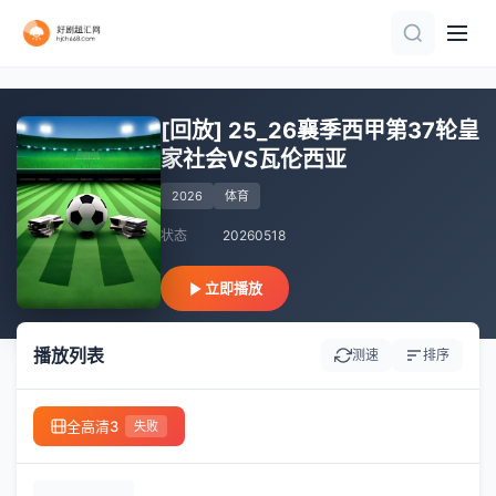
正片
HD
HD
正片
正片
正片
HD
更新至HD
第61-80集完结
正片
[回放] 25_26襄季西甲第37轮皇
家社会VS瓦伦西亚
2026
体育
状态
20260518
立即播放
播放列表
测速
排序
全高清3
失败