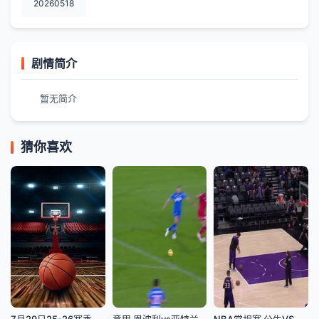
20260518
剧情简介
暂无简介
猜你喜欢
7月29日25-26赛季浙BA 诸暨98VS64越城
意甲 恩波利vs亚特兰大 (乔迁) 20231030
NBA常规赛 公牛VS国王 20250321