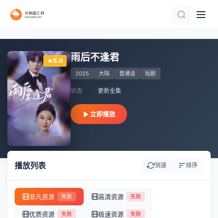
全集完结
已完结
更新全集
正片
全集完结
全97集
完结
全57集
全集完结
第82集完结
雨后不逢君
5.0
2025
大陆
普通话
短剧
状态
更新全集
立即播放
播放列表
测速
排序
非凡资源
高清资源
失败
失败
优质资源
极速资源
失败
失败