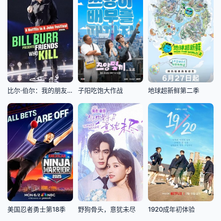
比尔·伯尔：我的朋友都很杀
子阳吃饱大作战
地球超新鲜第二季
美国忍者勇士第18季
野狗骨头，意犹未尽
1920成年初体验