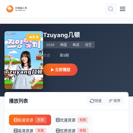
正片
9集全
更新至20260808期
更新至02期
第4期
全13集
260809爆笑精华版
更新至20260730期
更新至07集
第1期完结
Tzuyang几顿
9.0
2026
韩国
韩语
综艺
状态
第9期
立即播放
播放列表
测速
排序
极速资源
光速资源
失败
失败
高清资源
优质资源
失败
失败