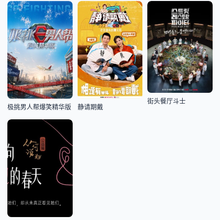
街头餐厅斗士
极挑男人帮爆笑精华版
静请期戴