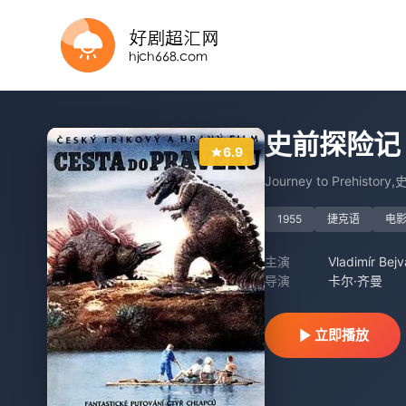
HD
正片
HD
正片
HD
HD中字
已完结
正片
史前探险记
6.9
Journey to Prehistory
1955
捷克语
电
主演
Vladimír Bej
导演
卡尔·齐曼
立即播放