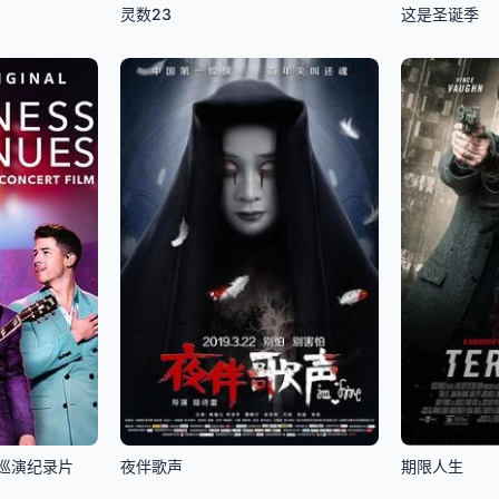
灵数23
这是圣诞季
巡演纪录片
夜伴歌声
期限人生