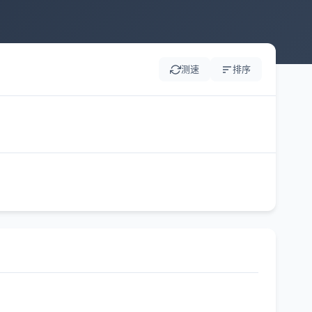
测速
排序