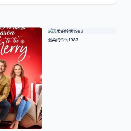
温柔的怜悯1983