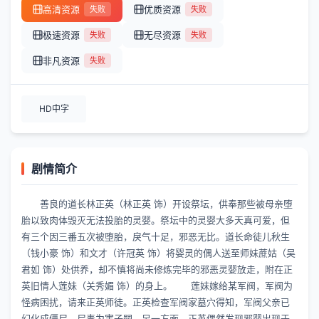
高清资源
优质资源
失败
失败
极速资源
无尽资源
失败
失败
非凡资源
失败
HD中字
剧情简介
善良的道长林正英（林正英 饰）开设祭坛，供奉那些被母亲堕
胎以致肉体毁灭无法投胎的灵婴。祭坛中的灵婴大多天真可爱，但
有三个因三番五次被堕胎，戾气十足，邪恶无比。道长命徒儿秋生
（钱小豪 饰）和文才（许冠英 饰）将婴灵的偶人送至师妹蔗姑（吴
君如 饰）处供养，却不慎将尚未修炼完毕的邪恶灵婴放走，附在正
英旧情人莲妹（关秀媚 饰）的身上。 莲妹嫁给某军阀，军阀为
怪病困扰，请来正英师徒。正英检查军阀家墓穴得知，军阀父亲已
幻化成僵尸，尸毒为害子嗣。另一方面，正英偶然发现邪婴出现于