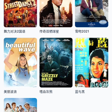
舞力对决2国语
传奇双栖球星
雪吻2021
美丽波浪
嗜血灰熊
蓝与黑