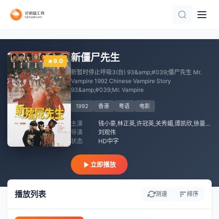
HD国语
HD
正片
HD中字
高清
HD中字
新僵尸先生
9.0
新暂时停止呼吸3(台) 93&amp;#039;僵尸先生 Mr.
Vampire 1992 Chinese Vampire Story
93&amp;#039;Mr. Vampire
1992
香港
粤语
电影
主演
钱小豪,林正英,许冠英,关秀媚,谭凯欣,徐曼华,吴君如,楼南光,陈惠敏,林保怡,邵音音
导演
刘观伟
状态
HD中字
立即播放
播放列表
测速
排序