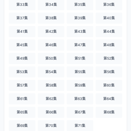
第33集
第34集
第35集
第36集
第37集
第38集
第39集
第40集
第41集
第42集
第43集
第44集
第45集
第46集
第47集
第48集
第49集
第50集
第51集
第52集
第53集
第54集
第55集
第56集
第57集
第58集
第59集
第60集
第61集
第62集
第63集
第64集
第65集
第66集
第67集
第68集
第69集
第70集
第71集