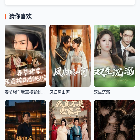
猜你喜欢
春节堵车我直接御剑飞行回家
凤归照山河
双生沉溺