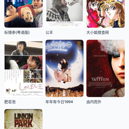
标错参(粤语版)
公羊
大小姐搜查网
肥皂泡
年年有今日1994
由内而外