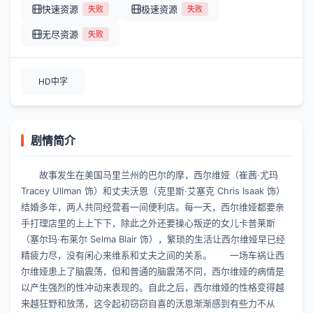
快速资源
极速资源
失败
失败
无尽资源
失败
HD中字
剧情简介
故事发生在美国马里兰州的巴尔的摩，西尔维娅（崔茜·尤玛
Tracey Ullman 饰）和丈夫沃恩（克里斯·艾塞克 Chris Isaak 饰）
结婚多年，两人共同经营着一间便利店。每一天，西尔维娅都要亲
手打理店里的上上下下，除此之外还要操心叛逆的女儿卡普莱斯
（塞尔玛·布莱尔 Selma Blair 饰），繁琐的生活让西尔维娅早已经
精疲力尽，没有闲心来维系和丈夫之间的关系。 一场车祸让西
尔维娅患上了脑震荡，但和普通的脑震荡不同，西尔维娅的病情是
以产生强烈的性冲动来表现的。自此之后，西尔维娅的性格变得越
来越狂野和放荡，这令起初窃窃自喜的沃恩渐渐感到有些力不从