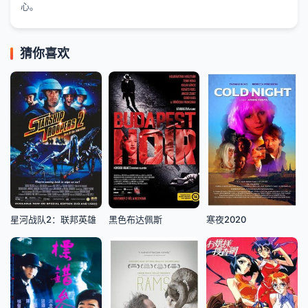
心。
猜你喜欢
星河战队2：联邦英雄
黑色布达佩斯
寒夜2020