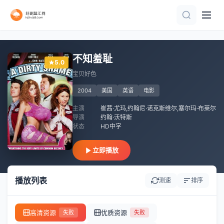
HD
HD中字
正片
正片
正片
正片
HD
不知羞耻
5.0
宝贝好色
2004
美国
英语
电影
主演
崔茜·尤玛,约翰尼·诺克斯维尔,塞尔玛·布莱尔
导演
约翰·沃特斯
状态
HD中字
立即播放
播放列表
测速
排序
高清资源
优质资源
失败
失败