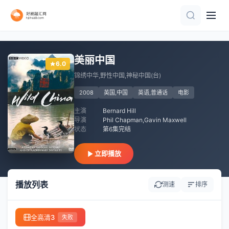
HD
正片
HD中字
HD中字
HD
HD中字
HD
美丽中国
6.0
锦绣中华,野性中国,神秘中国(台)
2008
英国,中国
英语,普通话
电影
主演
Bernard Hill
导演
Phil Chapman,Gavin Maxwell
状态
第6集完结
立即播放
播放列表
测速
排序
全高清3
失败