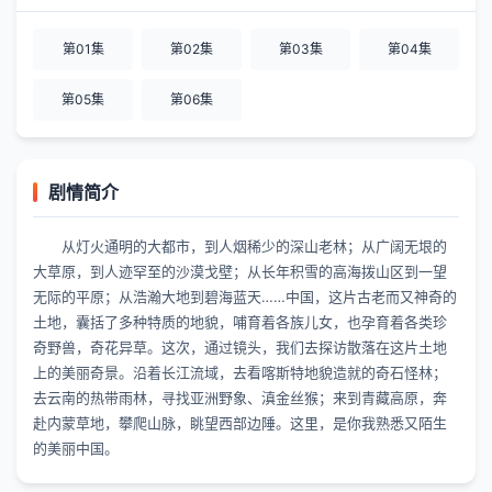
第01集
第02集
第03集
第04集
第05集
第06集
剧情简介
从灯火通明的大都市，到人烟稀少的深山老林；从广阔无垠的
大草原，到人迹罕至的沙漠戈壁；从长年积雪的高海拨山区到一望
无际的平原；从浩瀚大地到碧海蓝天……中国，这片古老而又神奇的
土地，囊括了多种特质的地貌，哺育着各族儿女，也孕育着各类珍
奇野兽，奇花异草。这次，通过镜头，我们去探访散落在这片土地
上的美丽奇景。沿着长江流域，去看喀斯特地貌造就的奇石怪林；
去云南的热带雨林，寻找亚洲野象、滇金丝猴；来到青藏高原，奔
赴内蒙草地，攀爬山脉，眺望西部边陲。这里，是你我熟悉又陌生
的美丽中国。