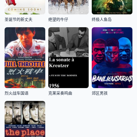
圣诞节的新丈夫
绝望的牛仔
终极人鱼岛
烈火战车国语
克莱采奏鸣曲
郊区男孩