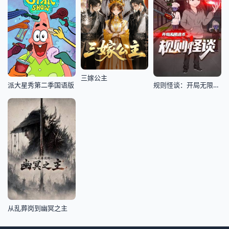
三嫁公主
派大星秀第二季国语版
规则怪谈：开局无限诡币
从乱葬岗到幽冥之主