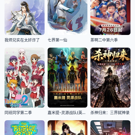
我师兄实在太奸诈了
七界第一仙
茶啊二中第六季
同班同学第二季
嘉米提-灵源战队​(英文版)
杀神归来：三界弑神录