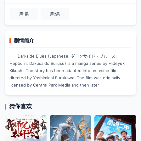
第1集
第2集
剧情简介
Darkside Blues (Japanese: ダークサイド・ブルース,
Hepburn: Dākusaido Burūsu) is a manga series by Hideyuki
Kikuchi. The story has been adapted into an anime film
directed by Yoshimichi Furukawa. The film was originally
licensed by Central Park Media and then later l
猜你喜欢