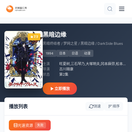
第19集
更新至第120集
第3集
已完结 共13集
第2集
第34集完结
第11集完结
更新至08集
第149集
更新至12集
黑暗边缘
7.1
黑暗终结者 / 梦网之星 / 黑暗边缘 / DarkSide Blues
1994
日本
日语
动漫
主演
旺夏树,三石琴乃,大塚明夫,冈本麻弥,松本保典,佐佐木望,堀秀行,胜生真沙子,山寺宏一,堀越真己,石井康嗣,家中宏,三木真一郎,堀内圭三,巴菁子,小室正幸,小形满,吴林卓美
导演
古川順康
状态
第2集
立即播放
播放列表
测速
排序
光速资源
失败