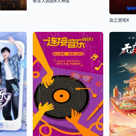
密室大逃脱8大神版
血之游戏X