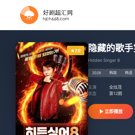
第12期完结
已完结 共7期
更新至20260807(Plus版)
更新第07集
完结
更新至20260709期
更新至20260801期
第6集完结
第12期
更新至2026桃你喜欢IP互动嘉年华 田曦薇胡一天连线力推《天才，女友》
隐藏的歌手
7.0
Hidden Singer 8
2026
韩国
韩语
主演
全炫茂
状态
第12期
立即播放