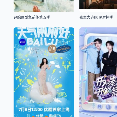
追踪巨型鱼前传第五季
密室大逃脱 IP对撞季