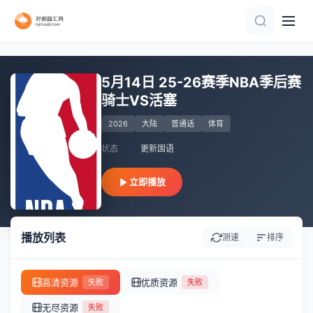
更新至HD
正片
更新至HD
20260801
更新至HD
更新至HD
正片
更新至HD
正片
正片
5月14日 25-26赛季NBA季后赛
骑士VS活塞
2026
大陆
普通话
体育
状态
更新国语
立即播放
播放列表
测速
排序
高清资源
优质资源
失败
失败
无尽资源
失败