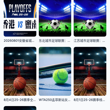
20260801安徽省城市篮球联赛第10轮全场回放：亳州vs合肥
东北城市足球联赛：大连VS鸡西20260801
江苏城市足球联赛：盐城队VS南京队20260801
8月4日25-26赛季全国青年篮球联赛 福建浔兴81VS106上海久事
WTA250孟菲斯站女单半决赛：维德曼诺娃VS扎拉祖阿
8月1日25-26赛季桂BA 贵港市VS南宁市