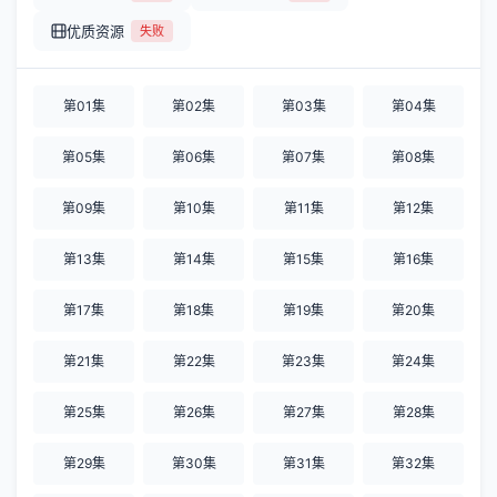
优质资源
失败
第01集
第02集
第03集
第04集
第05集
第06集
第07集
第08集
第09集
第10集
第11集
第12集
第13集
第14集
第15集
第16集
第17集
第18集
第19集
第20集
第21集
第22集
第23集
第24集
第25集
第26集
第27集
第28集
第29集
第30集
第31集
第32集