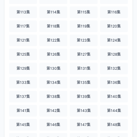
第113集
第114集
第115集
第116集
第117集
第118集
第119集
第120集
第121集
第122集
第123集
第124集
第125集
第126集
第127集
第128集
第129集
第130集
第131集
第132集
第133集
第134集
第135集
第136集
第137集
第138集
第139集
第140集
第141集
第142集
第143集
第144集
第145集
第146集
第147集
第148集