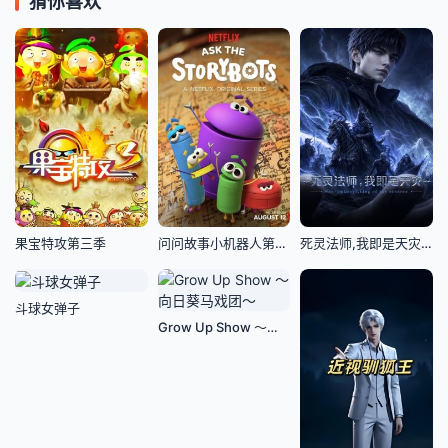
猜你喜欢
果宝特攻第三季
问问故事小机器人第二季
死灵法师,我即是天灾(2026)
斗球女弹子
Grow Up Show ～向日葵马戏团～