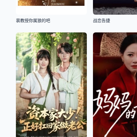
裴教授你属狼的吧
战恋告捷