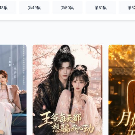
48集
第49集
第50集
第51集
第5