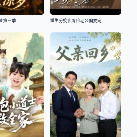
梦第三季
重生分娩夜冷脸老公偏要宠