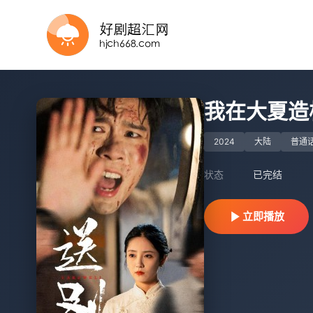
更新全集
完结
全集完结
全集完结
更新全集
更新全集
更新全集
完结
完结
全集完结
我在大夏造
2024
大陆
普通
状态
已完结
立即播放