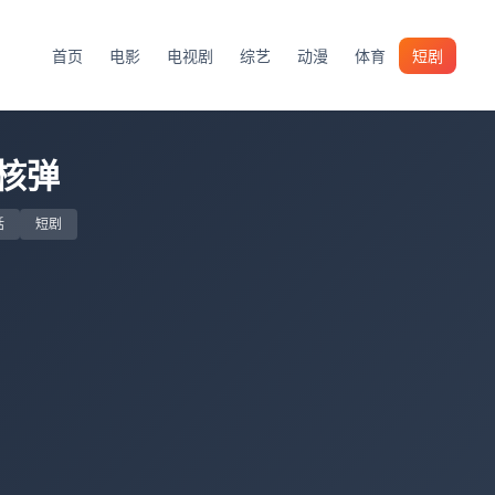
首页
电影
电视剧
综艺
动漫
体育
短剧
核弹
话
短剧