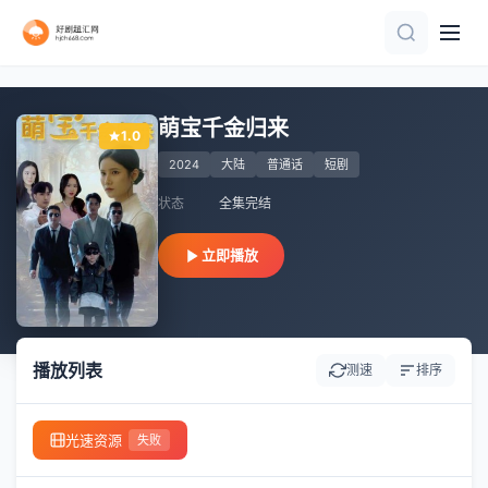
完结
已完结
更新全集
全75集
全集完结
更新第43集
更新全集
全集完结
正片
完结
萌宝千金归来
1.0
2024
大陆
普通话
短剧
状态
全集完结
立即播放
播放列表
测速
排序
光速资源
失败