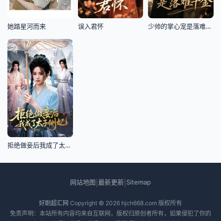
她踏星河而来
误入君怀
少帅的掌心宠是落难千金
拒绝做妾后我成了太子侧妃
网站地图
最新更新
Sitemap
|
|
好剧超汇网
Copyright © 2026
hjch668.com
版权所有
免责声明：本站所有内容均来自互联网，版权归原创者所有，如果侵犯了你的