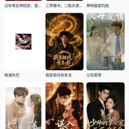
过年带女神回家，爸妈装穷被曝光了
三界婚书，二胎夫君是真神
神明偏爱的她
暗涌失控
我家祖坟有条龙
父母爱情