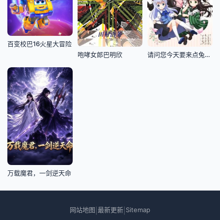
百变校巴16火星大冒险
咆哮女郎巴明欣
请问您今天要来点兔子吗
万载魔君，一剑逆天命
网站地图
最新更新
Sitemap
|
|