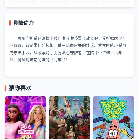
剧情简介
啦咘守护系列温情上线！啦咘啦哆警长放长假，受托照顾侄儿
小哆哆，解锁带娃新技能。他与热血冒失的杜兵、爱发明的小蝶组
成守护小队，从破案能手变身暖心守护者，在陪伴中传递生活知
识，见证啦咘与萌娃的共同成长！
猜你喜欢