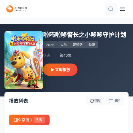
第8集完结
HD中字|国语
第11集完结
第03集
已完结
第153集
已完结
完结
第12集完结
第45集完结
啦咘啦哆警长之小哆哆守护计划
2026
大陆
普通话
动漫
状态
第40集
立即播放
播放列表
测速
排序
全高清3
失败