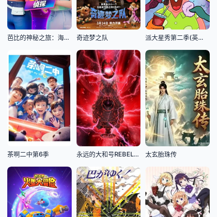
芭比的神秘之旅：海滩探案集英文版
奇迹梦之队
派大星秀第二季(英文版)
茶啊二中第6季
永远的大和号REBEL3199第六章碧蓝迷宫
太玄胎珠传