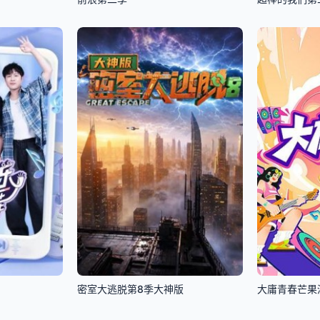
密室大逃脱第8季大神版
大庸青春芒果