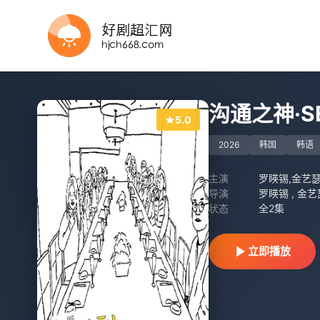
第7期
已完结 共14期
第4集
20260807第2期
完结
第13期完结
更新至20260808第3期
更新至20260805期
第20260711期
第4期
沟通之神·S
5.0
2026
韩国
韩语
主演
罗䁐锡,金艺
导演
罗䁐锡 , 金艺
状态
全2集
立即播放