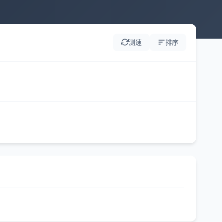
测速
排序