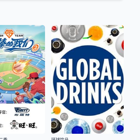
季​
环球饮品