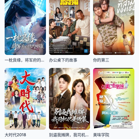
一枕良缘，将军府的绝代双丫鬟
办公桌下的故事
你的第三
大时代2018
别逼我摊牌，我司机只是伪装
美味学院