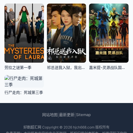
劳拉之谜第一季
祁总送我入狱，我出狱即开挂
嘉米提-灵源战队国语版
行尸走肉：死城第三季
网站地图
最新更新
Sitemap
|
|
好剧超汇网
Copyright © 2026
hjch668.com
版权所有