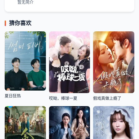
暂无简介
猜你喜欢
夏日狂热
哎呦，棒球一夏
假戏真做上瘾了