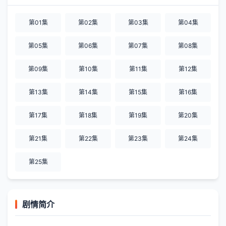
第01集
第02集
第03集
第04集
第05集
第06集
第07集
第08集
第09集
第10集
第11集
第12集
第13集
第14集
第15集
第16集
第17集
第18集
第19集
第20集
第21集
第22集
第23集
第24集
第25集
剧情简介