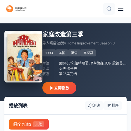
第1集
已完结
全集
第08集
全集
第10集完结
全集
第30集完结
已完结 共46集
全集
家庭改造第三季
男人唔易做(港) Home Improvement Season 3
1993
美国
英语
电视剧
主演
蒂姆·艾伦,帕特丽夏·理查德森,厄尔·欣德曼,Taran Noah Smith,乔纳森·泰勒·托马斯,扎切里·泰·布莱恩,理查德·卡恩,Debbe Dunning
导演
安迪·卡帝夫
状态
第25集完结
立即播放
播放列表
测速
排序
全高清3
失败