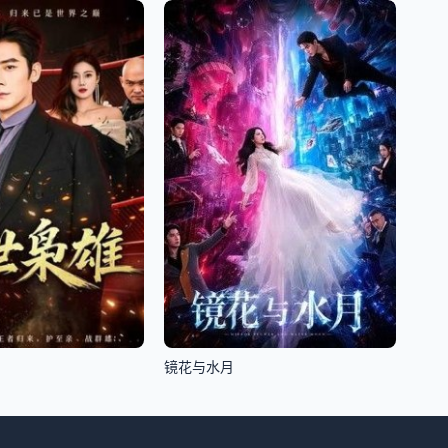
镜花与水月