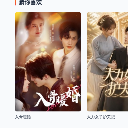
猜你喜欢
入骨暖婚
大力女子护夫记