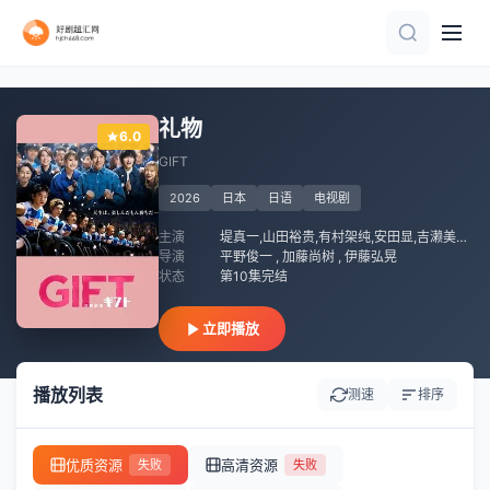
全集
全集
第4集完结
全集
完结
已完结
全40集
全集
全集
全集
礼物
6.0
GIFT
2026
日本
日语
电视剧
主演
堤真一,山田裕贵,有村架纯,安田显,吉濑美智子,本田响矢,细田善彦,圆井湾,越山敬达,八村伦太郎,蓝木靖英,水间龙,富手麻妙,ノボせもんなべ,细田佳央太,真飞圣,宫崎优,麻生祐未,菅原大吉,杢代和人,生越千晴,田口浩正,西尾麻里,町田悠宇,泽井一希,中山脩悟,山口智子,玉森裕太
导演
平野俊一 , 加藤尚树 , 伊藤弘晃
状态
第10集完结
立即播放
播放列表
测速
排序
优质资源
高清资源
失败
失败