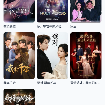
夜染桑枝
多元宇宙中的米拉
家后
我本千金
登对·斯年如故
薄情烬处，我自归来耀眼