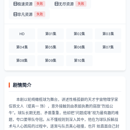
极速资源
无尽资源
失败
失败
非凡资源
失败
HD
第01集
第02集
第03集
第04集
第05集
第06集
第07集
第08集
第09集
第10集
剧情简介
本剧以轮椅橄榄球为舞台，讲述性格孤僻的天才宇宙物理学家
伍铁文人（堤真一 饰），意外接触到由表姐执教的弱旅“烈焰公
牛”。球队长期无胜、矛盾重重，他却把“问题成堆”视为最有趣的难
题，夸口要带队夺冠。从不懂规则到深入其中，他在为球队拆解战
术与人心困局的过程中，逐渐与队员真心碰撞，也开 始直面自己封