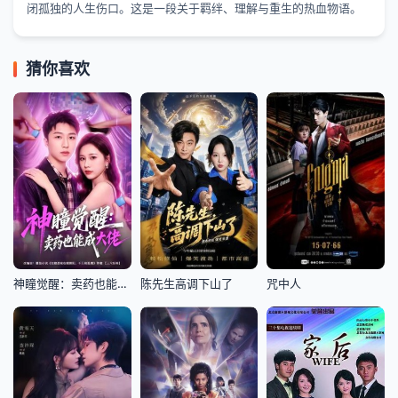
闭孤独的人生伤口。这是一段关于羁绊、理解与重生的热血物语。
猜你喜欢
神瞳觉醒：卖药也能成大佬
陈先生高调下山了
咒中人